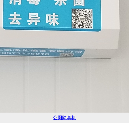
公厕除臭机