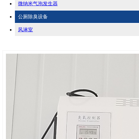
微纳米气泡发生器
公厕除臭设备
风淋室