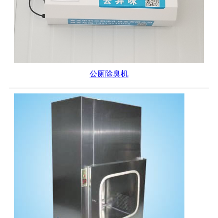
公厕除臭机