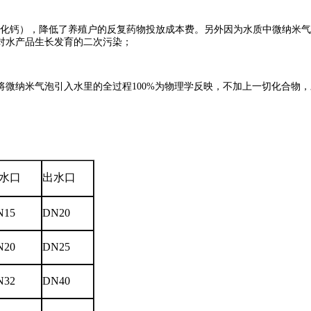
过氧化钙），降低了养殖户的反复药物投放成本费。另外因为水质中微纳米
对水产品生长发育的二次污染；
微纳米气泡引入水里的全过程100%为物理学反映，不加上一切化合物，
水口
出水口
N15
DN20
N20
DN25
N32
DN40