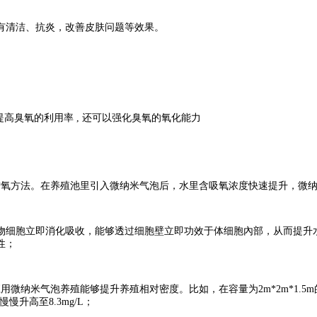
有清洁、抗炎，改善皮肤问题等效果。
提高臭氧的利用率 , 还可以强化臭氧的氧化能力
增氧方法。在养殖池里引入微纳米气泡后，水里含吸氧浓度快速提升，微
物细胞立即消化吸收，能够透过细胞壁立即功效于体细胞內部，从而提升
性；
纳米气泡养殖能够提升养殖相对密度。比如，在容量为2m*2m*1.5m的
值慢慢升高至8.3mg/L；