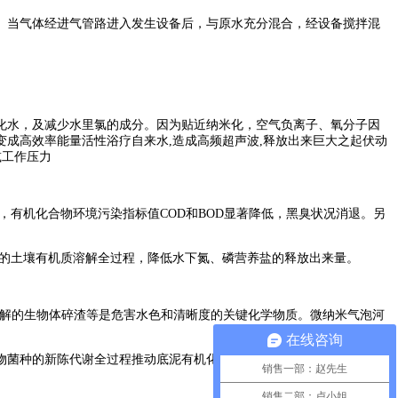
。当气体经进气管路进入发生设备后，与原水充分混合，经设备搅拌混
化水，及减少水里氯的成分。因为贴近纳米化，空气负离子、氧分子因
成高效率能量活性浴疗自来水,造成高频超声波,释放出来巨大之起伏动
减工作压力
，有机化合物环境污染指标值COD和BOD显著降低，黑臭状况消退。另
菌的土壤有机质溶解全过程，降低水下氮、磷营养盐的释放出来量。
溶解的生物体碎渣等是危害水色和清晰度的关键化学物质。微纳米气泡河
在线咨询
物菌种的新陈代谢全过程推动底泥有机化学空气污染物的溶解，逐步完
销售一部：赵先生
销售二部：卢小姐