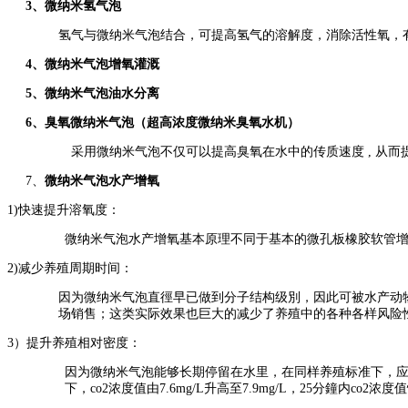
3
、微纳米氢气泡
氢气与微纳米气泡结合，可提高氢气的溶解度，消除活性氧，
4
、微纳米气泡增氧灌溉
5
、微纳米气泡油水分离
6
、臭氧微纳米气泡（超高浓度微纳米臭氧水机）
采用微纳米气泡不仅可以提高臭氧在水中的传质速度 , 从而
7、
微纳米气泡水产增氧
1)快速提升溶氧度：
微纳米气泡水产增氧基本原理不同于基本的微孔板橡胶软管
2)减少养殖周期时间：
因为微纳米气泡直徑早已做到分子结构级別，因此可被水产动
场销售；这类实际效果也巨大的减少了养殖中的各种各样风险
3）提升养殖相对密度：
因为微纳米气泡能够长期停留在水里，在同样养殖标准下，应用微
下，co2浓度值由7.6mg/L升高至7.9mg/L，25分鐘内co2浓度