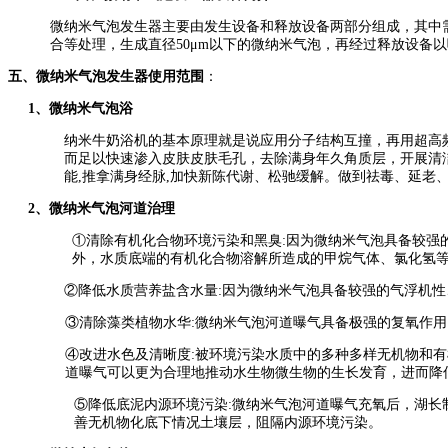
微纳米气泡发生器主要由发生设备和释放设备两部分组成，其中
合等处理，生成直径50μm以下的微纳米气泡，再经过释放设备
五、
微纳米气泡发生器
使用范围
：
1
、微纳米气泡浴
纳米牛奶浴机的基本原理就是说应用分子结构互撞，再用超高
而足以快速渗入皮肤皮肤毛孔，去除满身年久角质层，开展清
能,推拿满身经脉,加快新陈代谢、松驰缓解。做到祛毒、延老
2
、微纳米气泡河道治理
①清除有机化合物环境污染和黑臭:因为微纳米气泡具备较强的
外，水质底端的有机化合物溶解所造成的甲烷气体、氯化氢
②降低水质营养盐含水量:因为微纳米气泡具备较强的气浮机
③清除藻类植物水华:微纳米气泡河道曝气具备极强的复氧作
④改进水色及清晰度:被环境污染水质中的多种多样无机物和
道曝气可以更为合理地推动水生物微生物的生长发育，进而降
⑤降低底泥内源环境污染:微纳米气泡河道曝气充氧后，湖
善无机物化底下情况土壤层，阻隔内源环境污染。