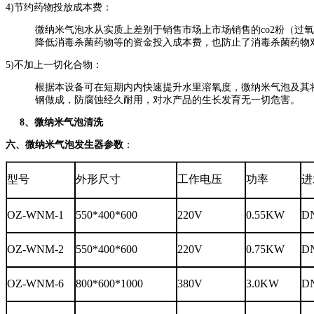
4)节约药物投放成本费：
微纳米气泡水从实质上差别于销售市场上市场销售的co2粉（
降低消毒杀菌药物等的资金投入成本费，也防止了消毒杀菌药物
5)不加上一切化合物：
根据本设备可在短期内内快速提升水里溶氧度，微纳米气泡及其将
钢做成，防腐蚀经久耐用，对水产品的生长发育无一切危害。
8
、微纳米气泡清洗
六、微纳米气泡发生器
参数
：
型号
外形尺寸
工作电压
功率
进
OZ-WNM-1
550*400*600
220V
0.55KW
D
OZ-WNM-2
550*400*600
220V
0.75KW
D
OZ-WNM-6
800*600*1000
380V
3.0KW
D