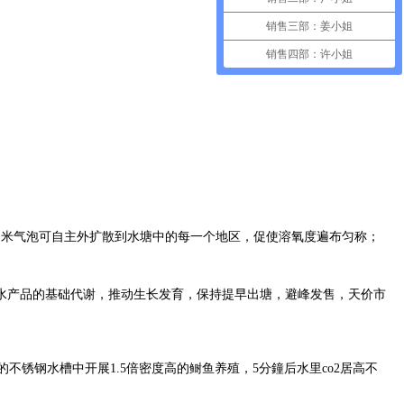
销售三部：姜小姐
销售四部：许小姐
纳米气泡可自主外扩散到水塘中的每一个地区，促使溶氧度遍布匀称；
水产品的基础代谢，推动生长发育，保持提早出塘，避峰发售，天价市
不锈钢水槽中开展1.5倍密度高的鲥鱼养殖，5分鐘后水里co2居高不