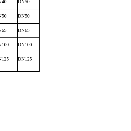
N40
DN50
N50
DN50
N65
DN65
N100
DN100
N125
DN125