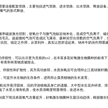
需要连接配套管路，主要包括进气管路、进水管路、出水管路、释放设备
以曝气的形式释放。
频率磁波激光切割，使氧分子与微气泡贴近纳米化，造成空气负离子、磁
洁毛孔。超超微粒气泡可造成比飞瀑浴、森林浴空出倍数的空气负离子，变
、抗忧、镇定之作用，从里到外，真实让您舒适起來。纳米牛奶浴作用缓
停留性，可以出示更为充裕的co2，在丰富多彩好氧微生物菌种的标准下
等有害和有害物质被除去。
性、停留性和扩散性，其升高功效弱，水质加氧后可合理抑止江底绿脓杆
用，可提升水生物的生存条件，进而抑止藻类植物的生长发育。
有机化学悬浮固体、活的浮游植物及身亡的遗骸、大中型水生花卉碎渣、
低了水里土壤有机质，使水质清晰度明显增强，改进水色。
长制底下情况表面氧气含量提升，好氧微生物菌种主题活动趋强，根据微生