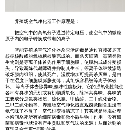
养殖场空气净化器工作原理是：
把空气中的高氧分子通过特定电压，使空气中的微粒
原子内的电子转换成带电的离子
智能养殖场空气净化器杀灭活病毒是通过直接破坏其
核糖核酸或脱氧核糖核酸完成的。而杀灭细菌、霉菌类微
生物则是等离子体首先作用于细胞膜，使膜构成成分受损
失，导致新陈代谢障碍并抑制其生长，等离子体继续渗透
破坏膜内组织，使其死亡。湿度增加可提高杀灭率，是由
于在湿度下细胞膜膨胀变薄，其组织容易被等离子体破
坏。 等离子体去除异味,氨味性能极好。它的强氧化性能使
各种有臭味的无机或有机物质氧化，除掉其臭味。臭味的
主要成分是氨类物质、硫化氢、甲硫醇、二甲硫化合物、
二甲二硫化物等。养殖场空气净化器直观感觉圈舍里没有
氨气味了不臭了！空气也变得清凉了！其实就是环境处理
器瞬间杀死所有的细菌病毒和微小微生物！作用！没有细
菌和病毒也就没有产生臭味和氨气味的来源！从而达到的
直观及空气更“清新”效果