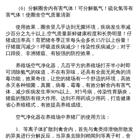
（6）分解圈舍内有害气体！可分解氨气！硫化氢等有
害气体！使圈舍空气质量清新
使用效果，圈舍里几乎达到无菌环境，疾病发生率减
少百分之九十以上.空气质量新鲜健康程度和长势明显！仔
猪成活率高！育肥猪冬季正常每头会多长15斤以上份量！
仔猪腹泻减少！呼吸道疾病减少！传染性疾病减少；对于
口蹄疫、非洲猪瘟、有较强的防控效果 。
养殖场空气净化器，几百平方的养殖场打开半小时即
可消除氨气的味道，不在有异味，还具有全面无死角的消
毒功能，效果奇佳，让您的猪场有一个舒适的环境，高效
杀灭各种细菌，真菌，病毒，霉毒，有效分解舍内有害气
体，减少疾病发生率90%以上。对5号病，传染性胃肠炎，
猪瘟的预防有很大作用。达到不用药或少用药，打造健康
省心养殖模式，有效提高养殖成绩。
空气净化器在养殖场中养猪厂的使用方法：
1、等离子体扩散到禽舍内，首先与禽类排泄物所散发
的异臭进行分解反应，当异臭去除到稍闻到等离子时，舍